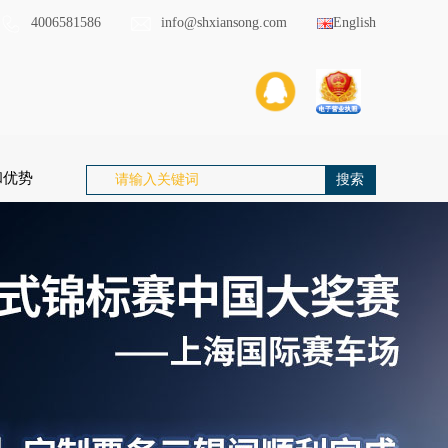
4006581586
info@shxiansong.com
English
和优势