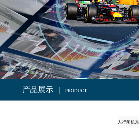
1
2
3
4
5
6
产品展示 |
PRODUCT
人行闸机