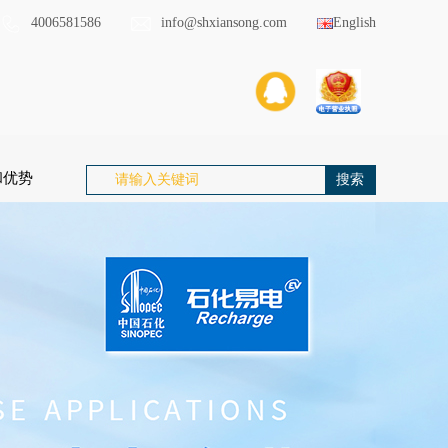
4006581586
info@shxiansong.com
English
和优势